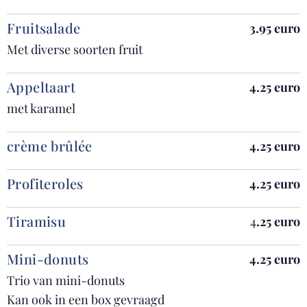
Fruitsalade
3.95
euro
Met diverse soorten fruit
Appeltaart
4.25
euro
met karamel
crème brûlée
4.25
euro
Profiteroles
4
.25
euro
Tiramisu
4
.25
euro
Mini-donuts
4.25
euro
Trio van mini-donuts
Kan ook in een box gevraagd